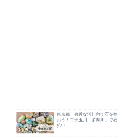
東京都：身近な河川敷で石を拾
おう！二子玉川「多摩川」で石
拾い