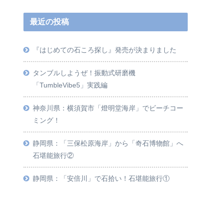
最近の投稿
『はじめての石ころ探し』発売が決まりました
タンブルしようぜ！振動式研磨機
「TumbleVibe5」実践編
神奈川県：横須賀市「燈明堂海岸」でビーチコー
ミング！
静岡県：「三保松原海岸」から「奇石博物館」へ
石堪能旅行②
静岡県：「安倍川」で石拾い！石堪能旅行①