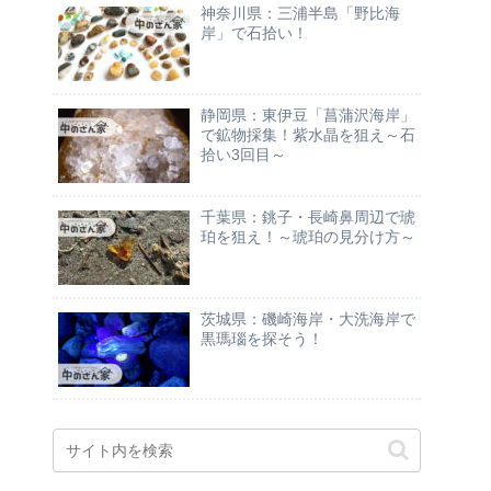
神奈川県：三浦半島「野比海
岸」で石拾い！
静岡県：東伊豆「菖蒲沢海岸」
で鉱物採集！紫水晶を狙え～石
拾い3回目～
千葉県：銚子・長崎鼻周辺で琥
珀を狙え！～琥珀の見分け方～
茨城県：磯崎海岸・大洗海岸で
黒瑪瑙を探そう！