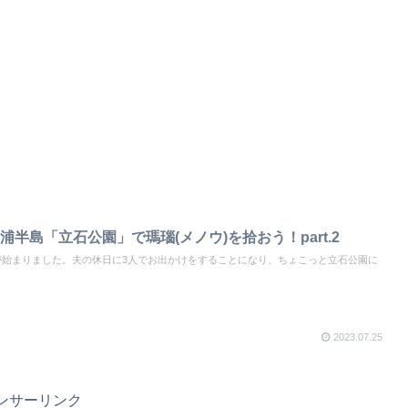
半島「立石公園」で瑪瑙(メノウ)を拾おう！part.2
夏が始まりました。夫の休日に3人でお出かけをすることになり、ちょこっと立石公園に
2023.07.25
ンサーリンク